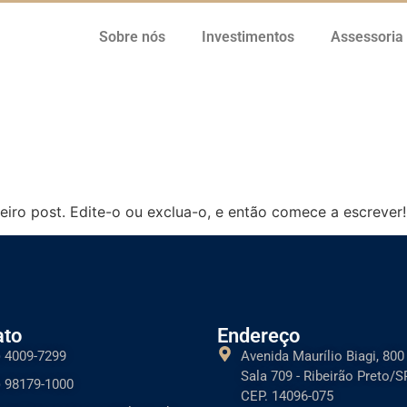
Sobre nós
Investimentos
Assessoria
iro post. Edite-o ou exclua-o, e então comece a escrever!
ato
Endereço
) 4009-7299
Avenida Maurílio Biagi, 800
Sala 709 - Ribeirão Preto/S
) 98179-1000
CEP. 14096-075