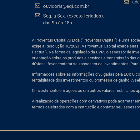
ade
ouvidoria@eqi.com.br
Seg. a Sex. (exceto feriados),
das 9h às 18h
A Proventus Capital AI Ltda (“Proventus Capital”) é uma soc
exige a Resolução 16/2021. A Proventus Capital exerce suas a
Pactual). Na forma da legislação da CVM, o assessor de inves
orientação sobre os produtos e serviços e transmissão das or
dúvidas, favor contatar seu assessor de investimentos. Para 
Informações sobre as informações divulgadas pela EQI: O co
rentabilidade dos investimentos ou promessa de ganho. A sele
O investimento em ações ou em outros valores mobiliários apr
A realização de operações com derivativos pode acarretar em p
termos celebrados com a instituição e contatar seu assessor