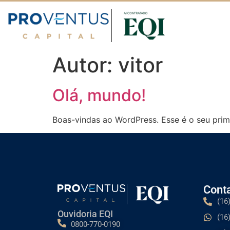
Autor:
vitor
Olá, mundo!
Boas-vindas ao WordPress. Esse é o seu prime
Cont
(16
Ouvidoria EQI
(16
0800-770-0190