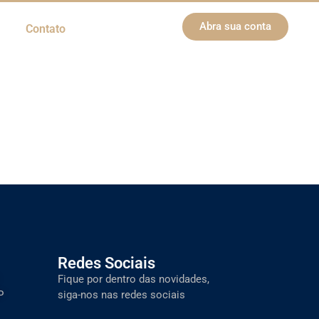
Abra sua conta
Contato
Redes Sociais
Fique por dentro das novidades,
P
siga-nos nas redes sociais