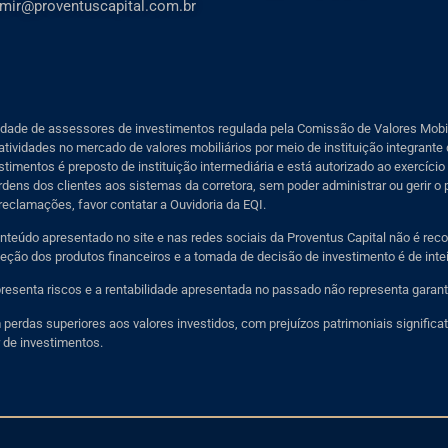
mir@proventuscapital.com.br
iedade de assessores de investimentos regulada pela Comissão de Valores Mobil
tividades no mercado de valores mobiliários por meio de instituição integrante 
timentos é preposto de instituição intermediária e está autorizado ao exercíci
dens dos clientes aos sistemas da corretora, sem poder administrar ou gerir o 
reclamações, favor contatar a Ouvidoria da EQI.
nteúdo apresentado no site e nas redes sociais da Proventus Capital não é rec
ção dos produtos financeiros e a tomada de decisão de investimento é de inteir
esenta riscos e a rentabilidade apresentada no passado não representa garantia
erdas superiores aos valores investidos, com prejuízos patrimoniais significati
 de investimentos.